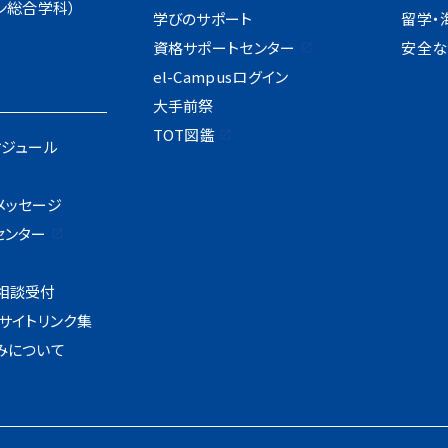
ン総合学科）
学びのサポート
留学・
資格サポートセンター
安全な
el-Campusログイン
大手前祭
TOT図鑑
ケジュール
メッセージ
センター
I
相談受付
サイトリンク集
みについて