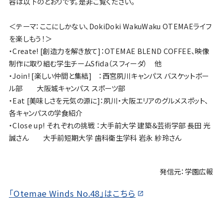
容は以下のとおりです。是非ご覧ください。
＜テーマ：ここにしかない、DokiDoki WakuWaku OTEMAEライフ
を楽しもう！＞
・Create! [創造力を解き放て]：OTEMAE BLEND COFFEE、映像
制作に取り組む学生チームSfida（スフィーダ） 他
・Join! [楽しい仲間と集結] ：西宮夙川キャンパス バスケットボー
ル部 大阪城キャンパス スポーツ部
・Eat [美味しさを元気の源に]：夙川・大阪エリアのグルメスポット、
各キャンパスの学食紹介
・Close up! それぞれの挑戦 ：大手前大学 建築＆芸術学部 長田 光
誠さん 大手前短期大学 歯科衛生学科 岩永 紗玲さん
発信元：学園広報
「Otemae Winds No.48」はこちら