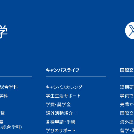
キャンパスライフ
国際交
ン総合学科
キャンパスカレンダー
短期研
学科
学生生活サポート
学内で
学費・奨学金
先輩か
一覧
課外活動紹介
国際交流
度
各種申請・手続
海外提
ン総合学科）
学びのサポート
留学・