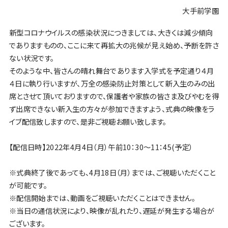
大手前学園
新型コロナウイルスの感染状況につきましては、大きくは減少傾向
でありますものの、ここに来て再拡大の兆候が見え始め、予断を許さ
ない状況です。
そのような中、皆さんの晴れ舞台であります入学式を予定通り４月
４日に執り行いますが、万全の感染防止対策として新入生のみの出
席とさせて頂いておりますので、保護者や家族の皆さま及びやむを得
ず出席できない新入生の方々が参加できますよう、式典の映像をラ
イブ配信致しますので、是非ご視聴お願い致します。
【配信日時】2022年4月4日（月）午前10：30～11：45(予定）
※式典終了後であっても、4月18日（月）までは、ご視聴いただくこと
が可能です。
※配信開始までは、動画をご視聴いただくことはできません。
※当日の通信状況により、映像が乱れたり、遅延が発生する場合が
ございます。