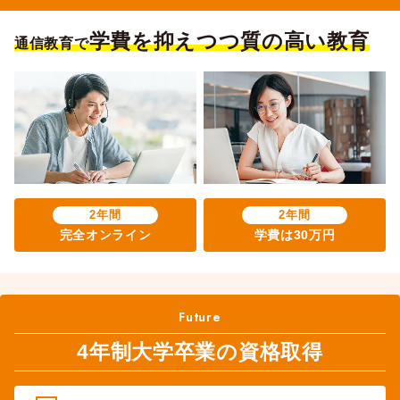
学費を抑えつつ質の高い教育
通信教育で
2年間
2年間
完全オンライン
学費は30万円
Future
4年制大学卒業の資格取得