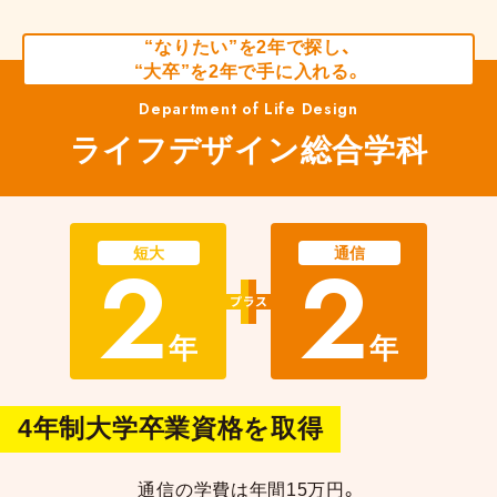
“なりたい”を2年で探し、
“大卒”を2年で手に入れる。
Department of Life Design
ライフデザイン総合学科
2
2
短大
通信
年
年
4年制大学卒業資格を取得
通信の学費は年間15万円。