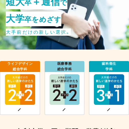
短大
＋通信
卒
で
大学
卒をめざす
大手前だけの新しい選択。
ライフデザイン
医療事務
歯科衛生
総合学科
総合学科
学科