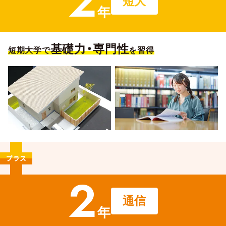
2
短大
年
基礎力・専門性
短期大学で
を習得
2
通信
年