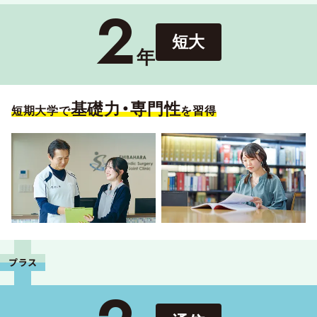
2
短大
年
基礎力・専門性
短期大学で
を習得