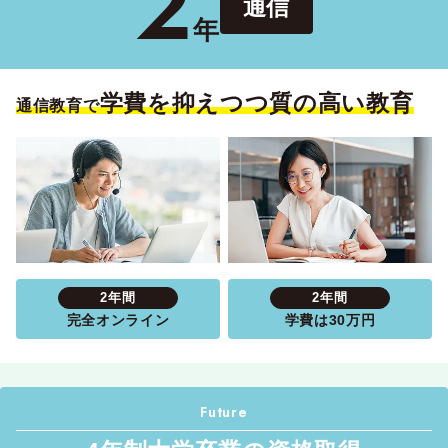
2
通信
年
学費を抑えつつ質の高い教育
通信教育で
2年間
2年間
完全オンライン
学費は30万円
Future