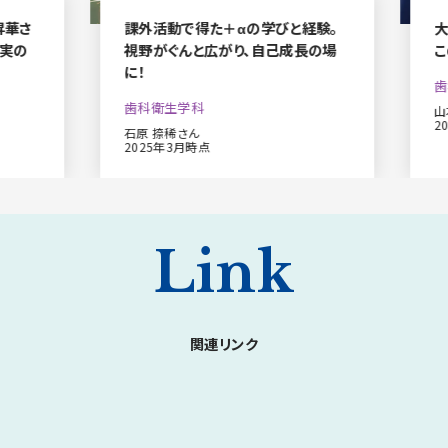
昇華さ
課外活動で得た＋αの学びと経験。
大
実の
視野がぐんと広がり、自己成長の場
こ
に！
歯
歯科衛生学科
山
2
石原 捺稀さん
2025年3月時点
Link
関連リンク